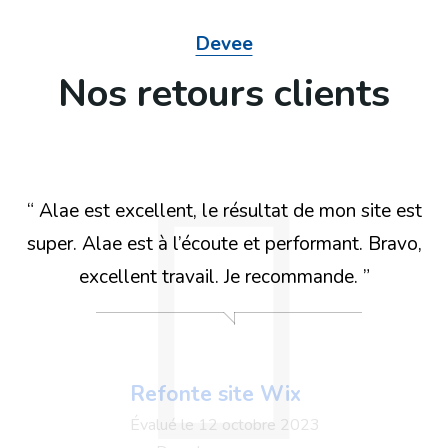
Devee
Nos retours clients
“ Alae est excellent, le résultat de mon site est
super. Alae est à l’écoute et performant. Bravo,
excellent travail. Je recommande. ”
Refonte site Wix
Campag
ads
Évalué le 12 octobre 2023